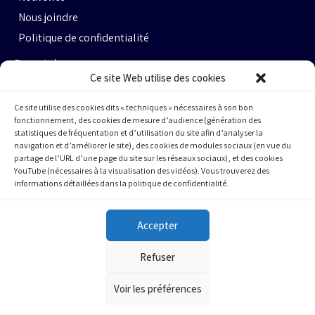
Nous joindre
Politique de confidentialité
Propulsé par :
Ce site Web utilise des cookies
Ce site utilise des cookies dits « techniques » nécessaires à son bon
fonctionnement, des cookies de mesure d’audience (génération des
statistiques de fréquentation et d’utilisation du site afin d’analyser la
navigation et d’améliorer le site), des cookies de modules sociaux (en vue du
partage de l’URL d’une page du site sur les réseaux sociaux), et des cookies
Espace Ax.c #464
YouTube (nécessaires à la visualisation des vidéos). Vous trouverez des
informations détaillées dans la politique de confidentialité.
800 rue du Square-Victoria
Montréal (QC) H3C 0B4
Accepter
(514) 284-0211
Refuser
info@cqfa.quebec
Voir les préférences