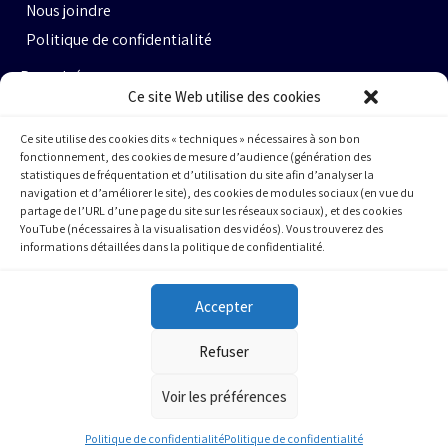
Nous joindre
Politique de confidentialité
Propulsé par :
Ce site Web utilise des cookies
Ce site utilise des cookies dits « techniques » nécessaires à son bon
fonctionnement, des cookies de mesure d’audience (génération des
statistiques de fréquentation et d’utilisation du site afin d’analyser la
navigation et d’améliorer le site), des cookies de modules sociaux (en vue du
partage de l’URL d’une page du site sur les réseaux sociaux), et des cookies
Espace Ax.c #464
YouTube (nécessaires à la visualisation des vidéos). Vous trouverez des
informations détaillées dans la politique de confidentialité.
800 rue du Square-Victoria
Montréal (QC) H3C 0B4
Accepter
(514) 284-0211
Refuser
info@cqfa.quebec
Voir les préférences
Politique de confidentialité
Politique de confidentialité