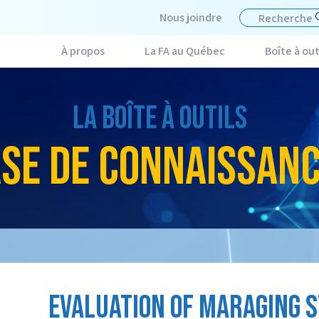
Nous joindre
À propos
La FA au Québec
Boîte à out
LA BOÎTE À OUTILS
SE DE CONNAISSAN
EVALUATION OF MARAGING 