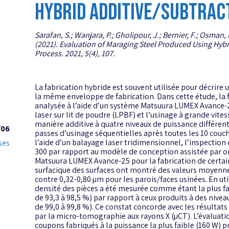
HYBRID ADDITIVE/SUBTRAC
Sarafan, S.; Wanjara, P.; Gholipour, J.; Bernier, F.; Osman, 
(2021). Evaluation of Maraging Steel Produced Using Hybr
Process. 2021, 5(4), 107.
La fabrication hybride est souvent utilisée pour décrire
la même enveloppe de fabrication. Dans cette étude, la 
analysée à l’aide d’un système Matsuura LUMEX Avance-25
laser sur lit de poudre (LPBF) et l’usinage à grande vit
manière additive à quatre niveaux de puissance différent
/06
passes d’usinage séquentielles après toutes les 10 couche
l’aide d’un balayage laser tridimensionnel, l’inspection
ses
300 par rapport au modèle de conception assistée par o
Matsuura LUMEX Avance-25 pour la fabrication de certain
surfacique des surfaces ont montré des valeurs moyenn
contre 0,32-0,80 µm pour les parois/faces usinées. En ut
densité des pièces a été mesurée comme étant la plus fa
de 93,3 à 98,5 %) par rapport à ceux produits à des nivea
de 99,0 à 99,8 %). Ce constat concorde avec les résultats 
par la micro-tomographie aux rayons X (µCT). L’évaluatio
coupons fabriqués à la puissance la plus faible (160 W) 