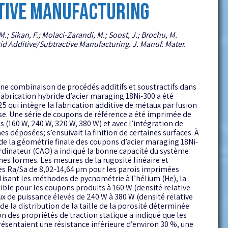
TIVE MANUFACTURING
M.; Sikan, F.; Molaci-Zarandi, M.; Soost, J.; Brochu, M.
id Additive/Subtractive Manufacturing. J. Manuf. Mater.
 une combinaison de procédés additifs et soustractifs dans
fabrication hybride d’acier maraging 18Ni-300 a été
 qui intègre la fabrication additive de métaux par fusion
esse. Une série de coupons de référence a été imprimée de
s (160 W, 240 W, 320 W, 380 W) et avec l’intégration de
s déposées; s’ensuivait la finition de certaines surfaces. À
 de la géométrie finale des coupons d’acier maraging 18Ni-
rdinateur (CAO) a indiqué la bonne capacité du système
es formes. Les mesures de la rugosité linéaire et
es Ra/Sa de 8,02-14,64 µm pour les parois imprimées
ilisant les méthodes de pycnométrie à l’hélium (He), la
ible pour les coupons produits à 160 W (densité relative
ux de puissance élevés de 240 W à 380 W (densité relative
de la distribution de la taille de la porosité déterminée
n des propriétés de traction statique a indiqué que les
présentaient une résistance inférieure d’environ 30 %, une