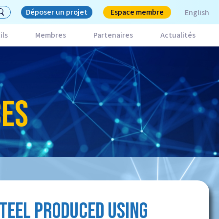
Déposer un projet
Espace membre
English
ils
Membres
Partenaires
Actualités
CES
STEEL PRODUCED USING