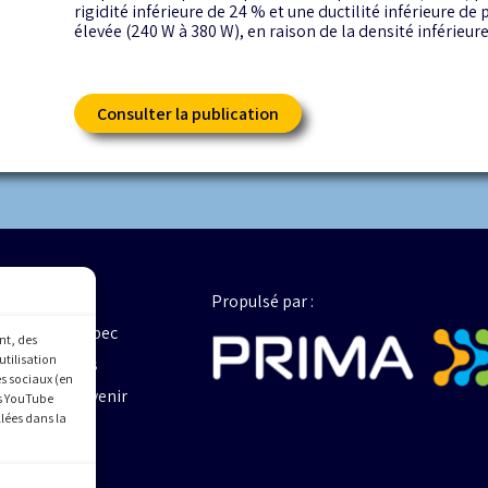
rigidité inférieure de 24 % et une ductilité inférieure d
élevée (240 W à 380 W), en raison de la densité inférieure
Consulter la publication
À propos
Propulsé par :
La FA au Québec
nt, des
utilisation
Boîte à outils
es sociaux (en
Pourquoi devenir
es YouTube
membre
llées dans la
Nouvelles
Nous joindre