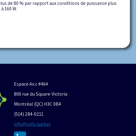
e plus de 80 % par rapport aux conditions de puissance plus
 à 160 W.
Espace Ax.c #464
800 rue du Square-Victoria
Montréal (QC) H3C 0B4
(514) 284-0211
info@cqfa.quebec