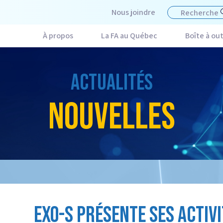
Nous joindre
À propos
La FA au Québec
Boîte à out
ACTUALITÉS
NOUVELLES
EXO-S PRÉSENTE SES ACTIVI