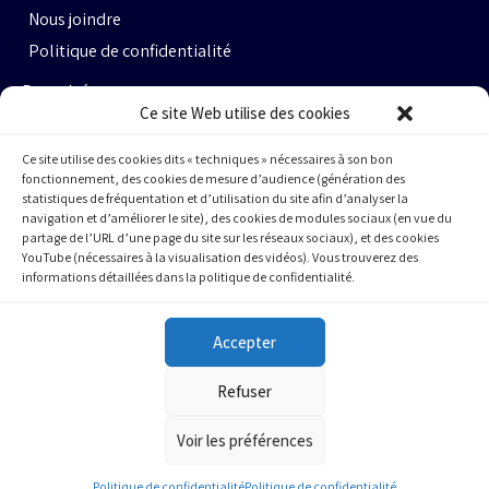
Nous joindre
Politique de confidentialité
Propulsé par :
Ce site Web utilise des cookies
Ce site utilise des cookies dits « techniques » nécessaires à son bon
fonctionnement, des cookies de mesure d’audience (génération des
statistiques de fréquentation et d’utilisation du site afin d’analyser la
navigation et d’améliorer le site), des cookies de modules sociaux (en vue du
partage de l’URL d’une page du site sur les réseaux sociaux), et des cookies
Espace Ax.c #464
YouTube (nécessaires à la visualisation des vidéos). Vous trouverez des
informations détaillées dans la politique de confidentialité.
800 rue du Square-Victoria
Montréal (QC) H3C 0B4
Accepter
(514) 284-0211
Refuser
info@cqfa.quebec
Voir les préférences
Politique de confidentialité
Politique de confidentialité