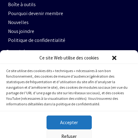
Boîte à outils
Pourquoi devenir membre
Nouvelles
Nous joindre
Politique de confidentialité
Propulsé par :
Ce site Web utilise des cookies
Ce site utilise des cookies dits « techniques » nécessaires à son bon
fonctionnement, des cookies de mesure d’audience (génération des
statistiques de fréquentation et d’utilisation du site afin d’analyser la
navigation et d’améliorer le site), des cookies de modules sociaux (en vue du
partage de l’URL d’une page du site sur les réseaux sociaux), et des cookies
Espace Ax.c #464
YouTube (nécessaires à la visualisation des vidéos). Vous trouverez des
informations détaillées dans la politique de confidentialité.
800 rue du Square-Victoria
Montréal (QC) H3C 0B4
Accepter
(514) 284-0211
Refuser
info@cqfa.quebec