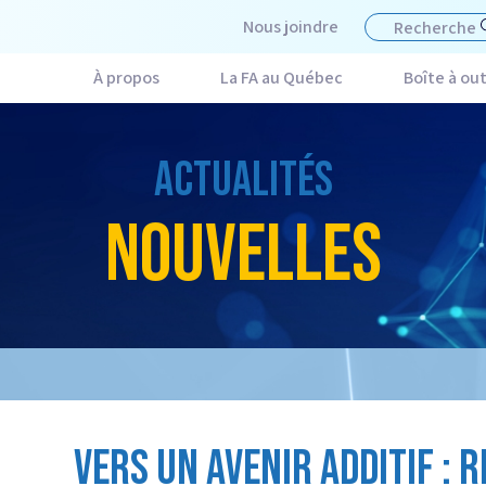
Nous joindre
À propos
La FA au Québec
Boîte à out
ACTUALITÉS
NOUVELLES
VERS UN AVENIR ADDITIF : 