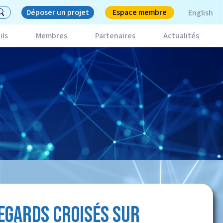
Déposer un projet
Espace membre
English
ils
Membres
Partenaires
Actualités
REGARDS CROISÉS SUR